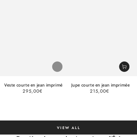
Veste courte en jean imprimé
Jupe courte en jean imprimée
295,00€
215,00€
Regular
Regular
price
price
Quick
Quick
Q
view
view
v
VIEW ALL