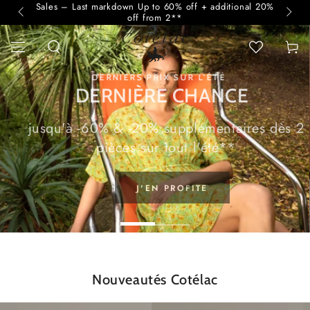
Sales – Last markdown Up to 60% off + additional 20%
Pay 
SKIP TO
off from 2**
CONTENT
Cart
NOUVELLE COLLECTION
Les nouveautés de la saison
DÉCOUVRIR
Nouveautés Cotélac