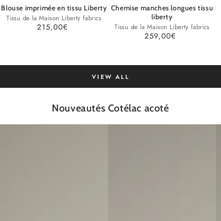
Blouse imprimée en tissu Liberty
Chemise manches longues tissu
liberty
Tissu de la Maison Liberty fabrics
215,00€
Regular
Tissu de la Maison Liberty fabrics
Q
259,00€
Regular
price
Quick
v
price
Quick
view
view
VIEW ALL
Nouveautés Cotélac acoté