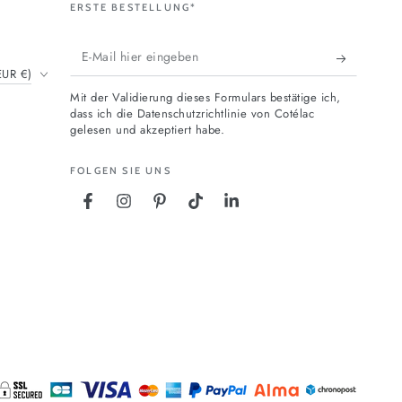
ERSTE BESTELLUNG*
E-
EUR €)
Mail
Mit der Validierung dieses Formulars bestätige ich,
hier
dass ich die Datenschutzrichtlinie von Cotélac
gelesen und akzeptiert habe.
eingeben
FOLGEN SIE UNS
Facebook
Instagram
Pinterest
TikTok
LinkedIn